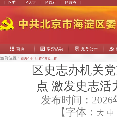
区委
区人大
区政府
区政协
|
|
|
|
|
首页
常委活动
党务公开
当前位置：
>
>
首页
部门工作
党史工作
区史志办机关党
点 激发史志活
发布时间：2026
【字体：
大
中