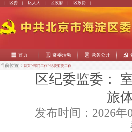
区委
区人大
区政府
区政协
|
|
|
|
|
首页
常委活动
党务公开
当前位置：
>
>
首页
部门工作
纪委监委工作
区纪委监委： 
旅
发布时间：2026年0