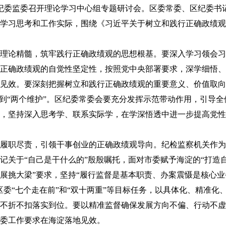
纪委监委召开理论学习中心组专题研讨会。区委常委、区纪委书
学习思考和工作实际，围绕《习近平关于树立和践行正确政绩观
论精髓，筑牢践行正确政绩观的思想根基。要深入学习领会习
正确政绩观的自觉性坚定性，按照党中央部署要求，深学细悟、
见效。要深刻把握树立和践行正确政绩观的重要意义、价值取向
做到“两个维护”。区纪委常委会要充分发挥示范带动作用，引导
，坚持深入思考学、联系实际学，在学深悟透中进一步提高党性
职尽责，引领干事创业的正确政绩观导向。纪检监察机关作为
记关于“自己是干什么的”殷殷嘱托，面对市委赋予海淀的“打造
展挑大梁”要求，坚持“履行监督是基本职责、办案震慑是核心
区委“七个走在前”和“双十两重”等目标任务，以具体化、精准化
不折不扣落实到位。要以精准监督确保发展方向不偏、行动不虚
委工作要求在海淀落地见效。