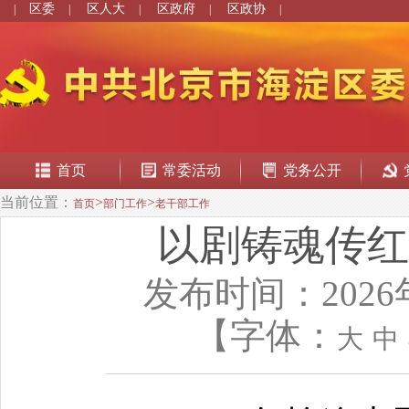
区委
区人大
区政府
区政协
|
|
|
|
|
首页
常委活动
党务公开
当前位置：
>
>
首页
部门工作
老干部工作
以剧铸魂传红
发布时间：2026
【字体：
大
中