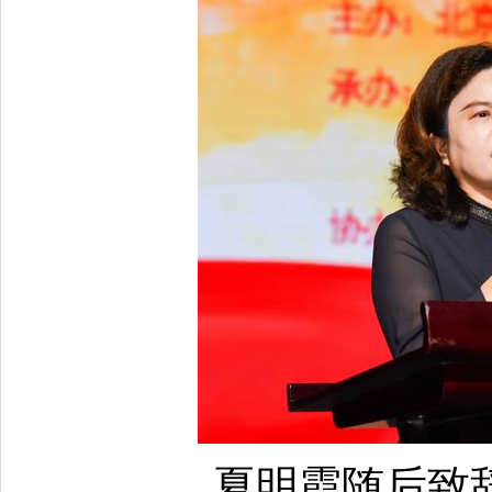
夏明霞随后致