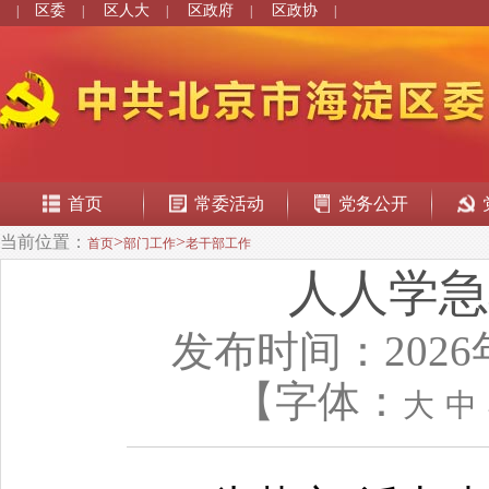
区委
区人大
区政府
区政协
|
|
|
|
|
首页
常委活动
党务公开
当前位置：
>
>
首页
部门工作
老干部工作
人人学急
发布时间：2026
【字体：
大
中