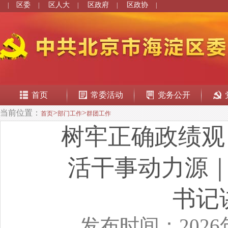
区委
区人大
区政府
区政协
|
|
|
|
|
首页
常委活动
党务公开
当前位置：
>
>
首页
部门工作
群团工作
树牢正确政绩观
活干事动力源
书记
发布时间：2026