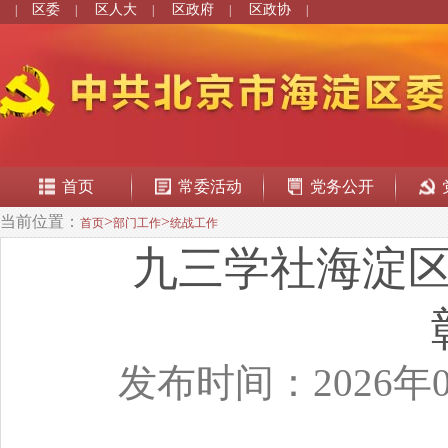
区委
区人大
区政府
区政协
|
|
|
|
|
首页
常委活动
党务公开
当前位置：
>
>
首页
部门工作
统战工作
九三学社海淀区
发布时间：2026年0