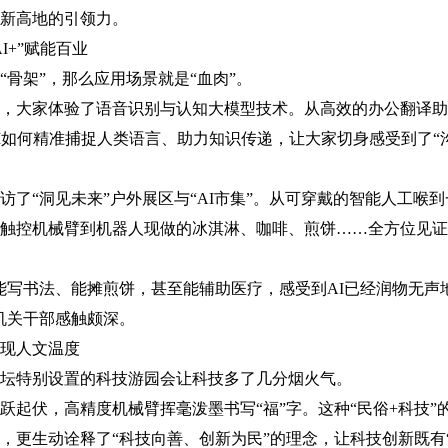
新高地的引领力。
+”赋能百业
架”，那么应用场景就是“血肉”。
大家体验了语音识别与认知大模型技术。从高效的办公翻译助
I如何精准捕捉人类语言、助力知识传递，让大家切身感受到了“
“洞见未来”户外展区与“AI市集”。从可穿戴的智能人工喉到
触控机械臂到机器人现做的冰淇淋、咖啡、煎饼……全方位见证
写书法、能摊煎饼，甚至能辅助医疗，感受到AI已经润物无声
机关干部感触颇深。
现人文温度
特别设置的科技游园会让科技多了几分烟火气。
伏，高精度机械臂挥毫泼墨书写“福”字。这种“民俗+科技”
，更生动诠释了“科技向善、创新为民”的理念，让科技创新既有“