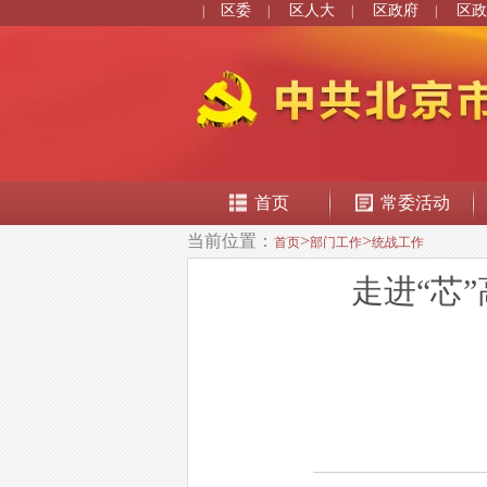
区委
区人大
区政府
区政
|
|
|
|
首页
常委活动
当前位置：
>
>
首页
部门工作
统战工作
走进“芯