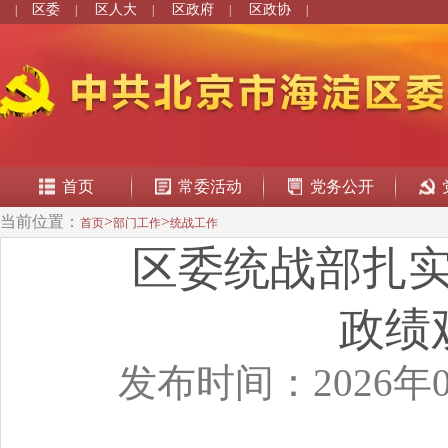
区委
区人大
区政府
区政协
|
|
|
|
|
首页
常委活动
党务公开
当前位置：
>
>
首页
部门工作
统战工作
区委统战部扎
政绩
发布时间：2026年0