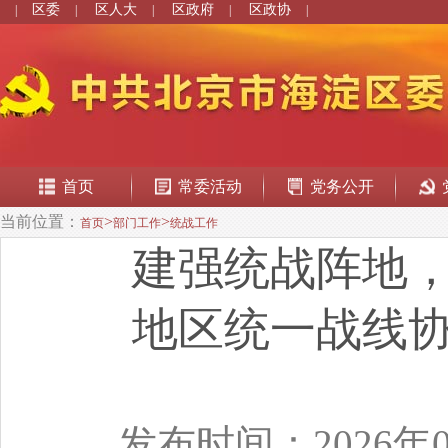
区委
区人大
区政府
区政协
|
|
|
|
|
首页
常委活动
党务公开
当前位置：
>
>
首页
部门工作
统战工作
建强统战阵地
地区统一战线
发布时间：2026年0