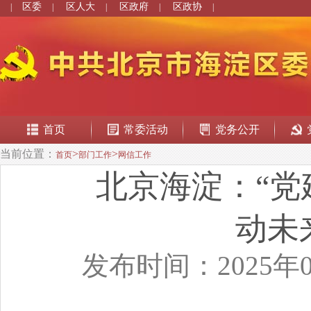
区委
区人大
区政府
区政协
|
|
|
|
|
首页
常委活动
党务公开
当前位置：
>
>
首页
部门工作
网信工作
北京海淀：“党
动未
发布时间：2025年0