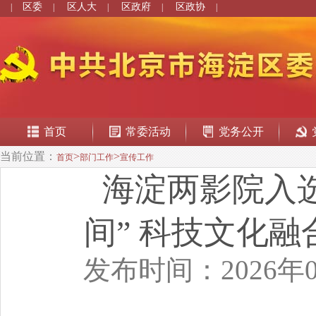
区委
区人大
区政府
区政协
|
|
|
|
|
首页
常委活动
党务公开
当前位置：
>
>
首页
部门工作
宣传工作
海淀两影院入
间” 科技文化融
发布时间：2026年0