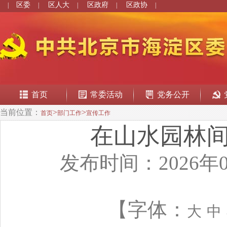
区委
区人大
区政府
区政协
|
|
|
|
|
首页
常委活动
党务公开
当前位置：
>
>
首页
部门工作
宣传工作
在山水园林
发布时间：2026年0
【字体：
大
中