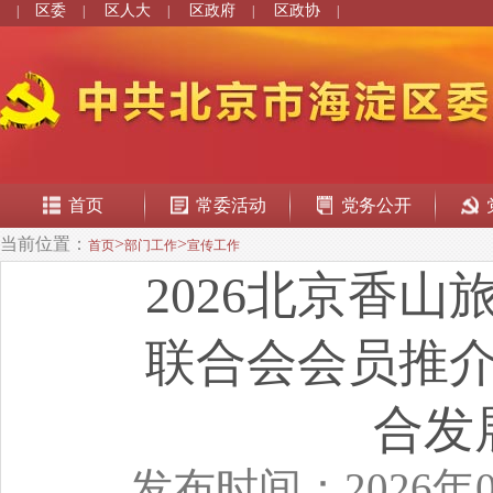
区委
区人大
区政府
区政协
|
|
|
|
|
首页
常委活动
党务公开
当前位置：
>
>
首页
部门工作
宣传工作
2026北京香
联合会会员推
合发
发布时间：2026年0