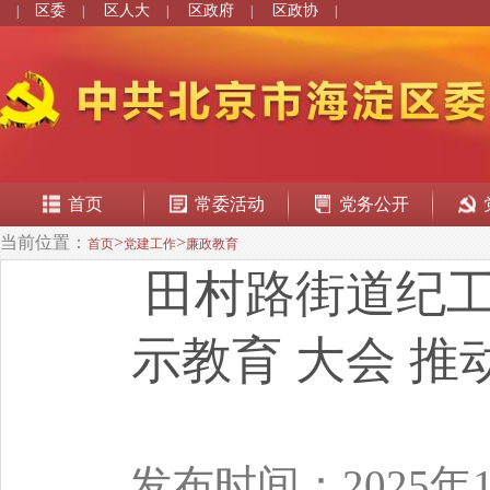
区委
区人大
区政府
区政协
|
|
|
|
|
首页
常委活动
党务公开
当前位置：
>
>
首页
党建工作
廉政教育
田村路街道纪
示教育 大会 
发布时间：2025年1