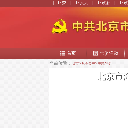
区委
区人大
区政府
区政
|
|
|
|
首页
常委活动
当前位置：
>
>
首页
党务公开
干部任免
北京市