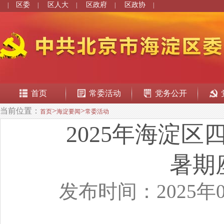
区委
区人大
区政府
区政协
|
|
|
|
|
首页
常委活动
党务公开
当前位置：
>
>
首页
海淀要闻
常委活动
2025年海淀
暑期
发布时间：2025年0