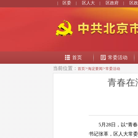
区委
区人大
区政府
区政
|
|
|
|
首页
常委活动
当前位置：
>
>
首页
海淀要闻
常委活动
青春在
5月28日，以“青春
书记张革，区人大常委