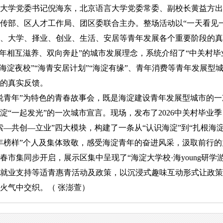
大学党委书记倪海东，北京语言大学党委常委、副校长黄益方出
部、区人才工作局、团区委联合主办。整场活动以“一天看见一
、大学、择业、创业、生活、安居等青年发展各个重要阶段的真
青年相互滋养、双向奔赴”的城市发展理念，系统介绍了“中关村毕
“海淀夜校”“海青安居计划”“海淀有缘”、青年消费等青年发展型
的真实反馈。
青年”为特色的青春故事会，既是海淀建设青年发展型城市的一
淀“一起发光”的一次城市宣言。现场，发布了2026中关村毕业
索—共创—立业”四大模块，构建了一条从“认识海淀”到“扎根海
淀青年榜样”个人及集体致敬，感受海淀青年的奋进风采，汲取前行
集同步开启，展示区集中呈现了“海淀大学校·海young研学游
就业支持等适青惠青活动及政策，以沉浸式趣味互动形式让政策
火气中交织。（ 张澎萱）