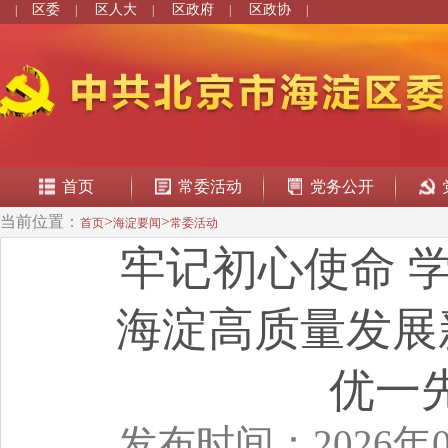
区委
区人大
区政府
区政协
|
|
|
|
|
首页
常委活动
党务公开
当前位置：
>
>
首页
海淀要闻
常委活动
牢记初心使命 
海淀高质量发展
优一
发布时间：2026年0