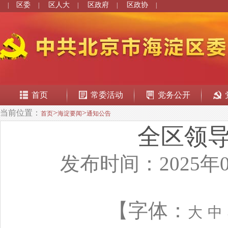
区委
区人大
区政府
区政协
|
|
|
|
|
首页
常委活动
党务公开
当前位置：
>
>
首页
海淀要闻
通知公告
全区领
发布时间：2025年0
【字体：
大
中