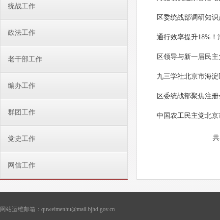
统战工作
区委统战部调研知识
政法工作
通行效率提升18%
区领导与新一届民主
老干部工作
九三学社北京市海淀
编办工作
区委统战部聚焦注册
群团工作
中国农工民主党北京
共
党史工作
网信工作
网站运维邮箱：quweimenhu@mail.bjhd.gov.cn