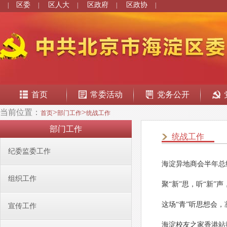
区委
区人大
区政府
区政协
|
|
|
|
|
首页
常委活动
党务公开
当前位置：
>
>
首页
部门工作
统战工作
部门工作
统战工作
纪委监委工作
海淀异地商会半年总
组织工作
聚“新”思，听“新”
这场“青”听思想会
宣传工作
海淀校友之家香港站