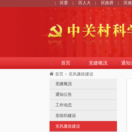
区委
区人大
区政府
区政
|
|
|
|
首页
党建概况
通知
首页
>
党风廉政建设
党建概况
通知公告
工作动态
党组织建设
党风廉政建设